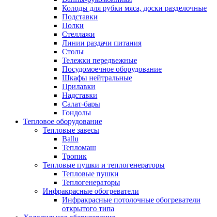
Колоды для рубки мяса, доски разделочные
Подставки
Полки
Стеллажи
Линии раздачи питания
Столы
Тележки передвежные
Посудомоечное оборудование
Шкафы нейтральные
Прилавки
Надставки
Салат-бары
Гондолы
Тепловое оборудование
Тепловые завесы
Ballu
Тепломаш
Тропик
Тепловые пушки и теплогенераторы
Тепловые пушки
Теплогенераторы
Инфракрасные обогреватели
Инфракрасные потолочные обогреватели
открытого типа