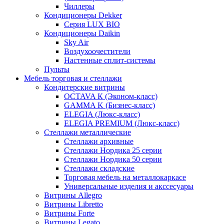
Чиллеры
Кондиционеры Dekker
Серия LUX BIO
Кондиционеры Daikin
Sky Air
Воздухоочестители
Настенные сплит-системы
Пульты
Мебель торговая и стеллажи
Кондитерские витрины
OCTAVA К (Эконом-класс)
GAMMA K (Бизнес-класс)
ELEGIA (Люкс-класс)
ELEGIA PREMIUM (Люкс-класс)
Стеллажи металлические
Стеллажи архивные
Стеллажи Нордика 25 серии
Стеллажи Нордика 50 серии
Стеллажи складские
Торговая мебель на металлокаркасе
Универсальные изделия и акссесуары
Витрины Allegro
Витрины Libretto
Витрины Forte
Витрины Legato