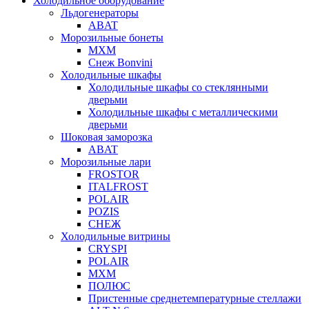
Холодильное оборудование
Льдогенераторы
ABAT
Морозильные бонеты
МХМ
Снеж Bonvini
Холодильные шкафы
Холодильные шкафы cо стеклянными
дверьми
Холодильные шкафы с металлическими
дверьми
Шоковая заморозка
ABAT
Морозильные лари
FROSTOR
ITALFROST
POLAIR
POZIS
СНЕЖ
Холодильные витрины
CRYSPI
POLAIR
МХМ
ПОЛЮС
Пристенные среднетемпературные стеллажи