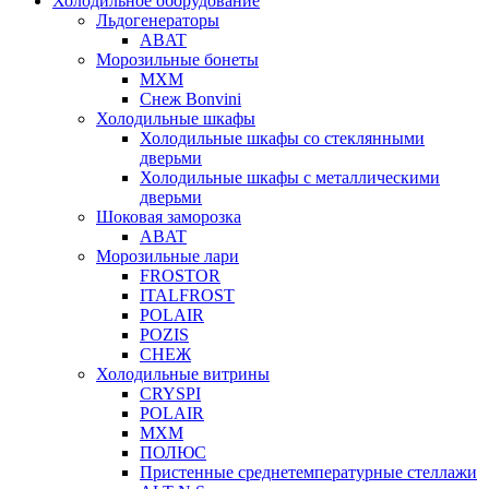
Холодильное оборудование
Льдогенераторы
ABAT
Морозильные бонеты
МХМ
Снеж Bonvini
Холодильные шкафы
Холодильные шкафы cо стеклянными
дверьми
Холодильные шкафы с металлическими
дверьми
Шоковая заморозка
ABAT
Морозильные лари
FROSTOR
ITALFROST
POLAIR
POZIS
СНЕЖ
Холодильные витрины
CRYSPI
POLAIR
МХМ
ПОЛЮС
Пристенные среднетемпературные стеллажи