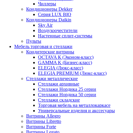
Чиллеры
Кондиционеры Dekker
Серия LUX BIO
Кондиционеры Daikin
Sky Air
Воздухоочестители
Настенные сплит-системы
Пульты
Мебель торговая и стеллажи
Кондитерские витрины
OCTAVA К (Эконом-класс)
GAMMA K (Бизнес-класс)
ELEGIA (Люкс-класс)
ELEGIA PREMIUM (Люкс-класс)
Стеллажи металлические
Стеллажи архивные
Стеллажи Нордика 25 серии
Стеллажи Нордика 50 серии
Стеллажи складские
Торговая мебель на металлокаркасе
Универсальные изделия и акссесуары
Витрины Allegro
Витрины Libretto
Витрины Forte
Витрины Legato