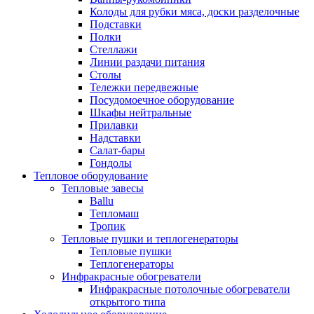
Колоды для рубки мяса, доски разделочные
Подставки
Полки
Стеллажи
Линии раздачи питания
Столы
Тележки передвежные
Посудомоечное оборудование
Шкафы нейтральные
Прилавки
Надставки
Салат-бары
Гондолы
Тепловое оборудование
Тепловые завесы
Ballu
Тепломаш
Тропик
Тепловые пушки и теплогенераторы
Тепловые пушки
Теплогенераторы
Инфракрасные обогреватели
Инфракрасные потолочные обогреватели
открытого типа