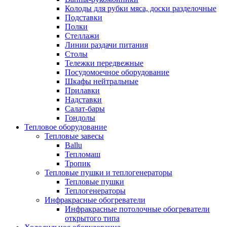
Колоды для рубки мяса, доски разделочные
Подставки
Полки
Стеллажи
Линии раздачи питания
Столы
Тележки передвежные
Посудомоечное оборудование
Шкафы нейтральные
Прилавки
Надставки
Салат-бары
Гондолы
Тепловое оборудование
Тепловые завесы
Ballu
Тепломаш
Тропик
Тепловые пушки и теплогенераторы
Тепловые пушки
Теплогенераторы
Инфракрасные обогреватели
Инфракрасные потолочные обогреватели
открытого типа