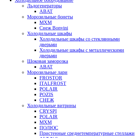
Холодильное оборудование
Льдогенераторы
ABAT
Морозильные бонеты
МХМ
Снеж Bonvini
Холодильные шкафы
Холодильные шкафы cо стеклянными
дверьми
Холодильные шкафы с металлическими
дверьми
Шоковая заморозка
ABAT
Морозильные лари
FROSTOR
ITALFROST
POLAIR
POZIS
СНЕЖ
Холодильные витрины
CRYSPI
POLAIR
МХМ
ПОЛЮС
Пристенные среднетемпературные стеллажи