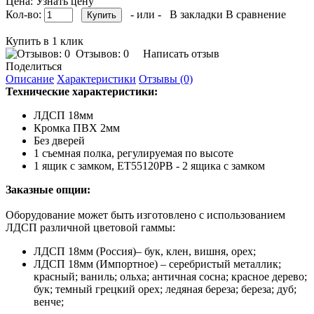
Цена: Узнать цену
Кол-во:
- или -
В закладки
В сравнение
Купить в 1 клик
Отзывов: 0
Написать отзыв
Поделиться
Описание
Характеристики
Отзывы (0)
Технические характеристики:
ЛДСП 18мм
Кромка ПВХ 2мм
Без дверей
1 съемная полка, регулируемая по высоте
1 ящик с замком, ET55120PB - 2 ящика с замком
Заказные опции:
Оборудование может быть изготовлено с использованием
ЛДСП различной цветовой гаммы:
ЛДСП 18мм (Россия)– бук, клен, вишня, орех;
ЛДСП 18мм (Импортное) – серебристый металлик;
красный; ваниль; ольха; античная сосна; красное дерево;
бук; темный грецкий орех; ледяная береза; береза; дуб;
венче;