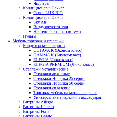
Чиллеры
Кондиционеры Dekker
Серия LUX BIO
Кондиционеры Daikin
Sky Air
Воздухоочестители
Настенные сплит-системы
Пульты
Мебель торговая и стеллажи
Кондитерские витрины
OCTAVA К (Эконом-класс)
GAMMA K (Бизнес-класс)
ELEGIA (Люкс-класс)
ELEGIA PREMIUM (Люкс-класс)
Стеллажи металлические
Стеллажи архивные
Стеллажи Нордика 25 серии
Стеллажи Нордика 50 серии
Стеллажи складские
Торговая мебель на металлокаркасе
Универсальные изделия и акссесуары
Витрины Allegro
Витрины Libretto
Витрины Forte
Витрины Legato