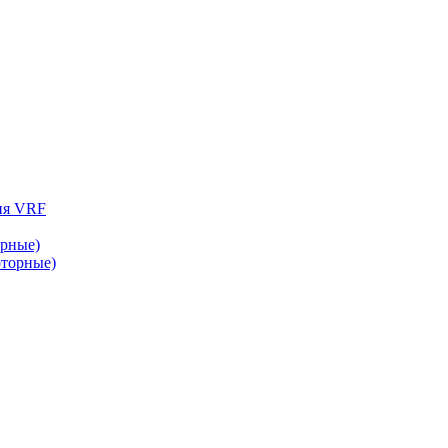
ия VRF
рные)
торные)