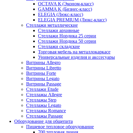
OCTAVA К (Эконом-класс)
GAMMA K (Бизнес-класс)
ELEGIA (Люкс-класс)
ELEGIA PREMIUM (Люкс-класс)
Стеллажи металлические
Стеллажи архивные
Стеллажи Нордика 25 серии
Стеллажи Нордика 50 серии
Стеллажи складские
Торговая мебель на металлокаркасе
Универсальные изделия и акссесуары
Витрины Allegro
Витрины Libretto
Витрины Forte
Витрины Legato
Витрины Passage
Стеллажи Etude
Стеллажы Allegre
Стеллажы Step
Стеллажы Legato
Стеллажы Romance
Стеллажы Passage
Оборудование для общепита
Пищевое тепловое оборудование
700 тепловая линия