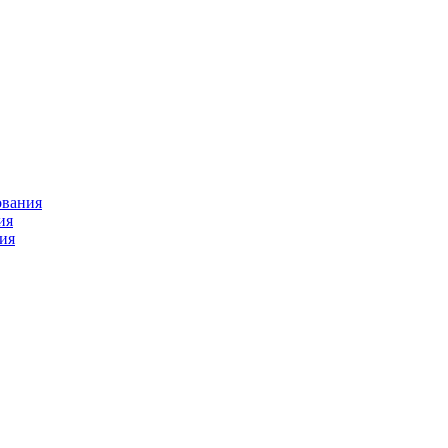
ования
ия
ия