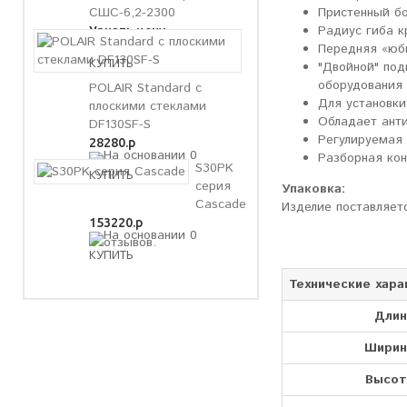
Пристенный бо
СШС-6,2-2300
Радиус гиба к
Узнать цену
Передняя «юбк
"Двойной" под
оборудования
POLAIR Standard с
Для установки
плоскими стеклами
Обладает ант
DF130SF-S
Регулируемая 
28280.р
Разборная кон
S30PK
серия
Упаковка:
Cascade
Изделие поставляетс
153220.р
Технические хара
Длин
Ширин
Высот