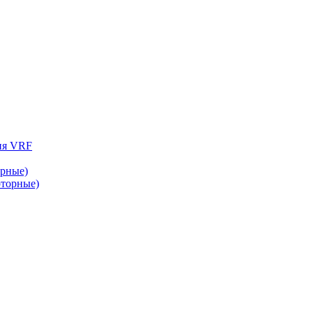
ия VRF
рные)
торные)