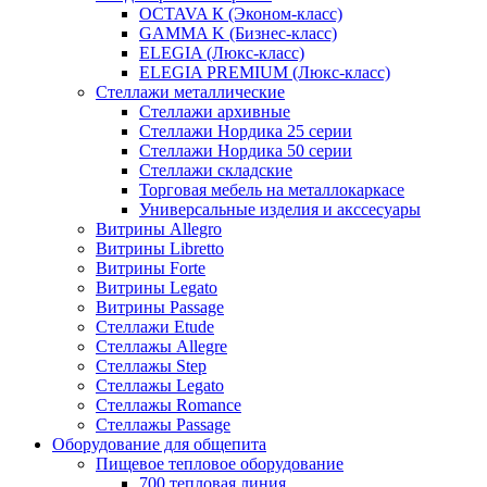
OCTAVA К (Эконом-класс)
GAMMA K (Бизнес-класс)
ELEGIA (Люкс-класс)
ELEGIA PREMIUM (Люкс-класс)
Стеллажи металлические
Стеллажи архивные
Стеллажи Нордика 25 серии
Стеллажи Нордика 50 серии
Стеллажи складские
Торговая мебель на металлокаркасе
Универсальные изделия и акссесуары
Витрины Allegro
Витрины Libretto
Витрины Forte
Витрины Legato
Витрины Passage
Стеллажи Etude
Стеллажы Allegre
Стеллажы Step
Стеллажы Legato
Стеллажы Romance
Стеллажы Passage
Оборудование для общепита
Пищевое тепловое оборудование
700 тепловая линия