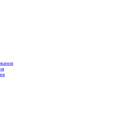
ования
ия
ия