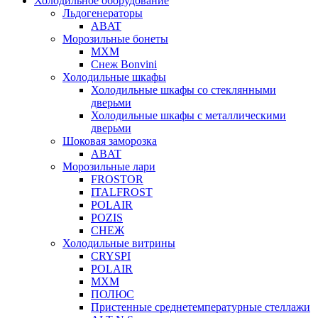
Холодильное оборудование
Льдогенераторы
ABAT
Морозильные бонеты
МХМ
Снеж Bonvini
Холодильные шкафы
Холодильные шкафы cо стеклянными
дверьми
Холодильные шкафы с металлическими
дверьми
Шоковая заморозка
ABAT
Морозильные лари
FROSTOR
ITALFROST
POLAIR
POZIS
СНЕЖ
Холодильные витрины
CRYSPI
POLAIR
МХМ
ПОЛЮС
Пристенные среднетемпературные стеллажи