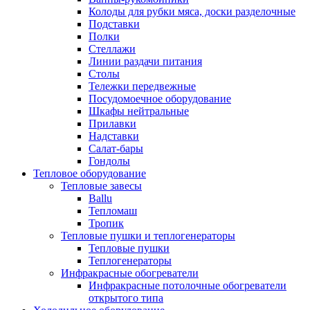
Колоды для рубки мяса, доски разделочные
Подставки
Полки
Стеллажи
Линии раздачи питания
Столы
Тележки передвежные
Посудомоечное оборудование
Шкафы нейтральные
Прилавки
Надставки
Салат-бары
Гондолы
Тепловое оборудование
Тепловые завесы
Ballu
Тепломаш
Тропик
Тепловые пушки и теплогенераторы
Тепловые пушки
Теплогенераторы
Инфракрасные обогреватели
Инфракрасные потолочные обогреватели
открытого типа