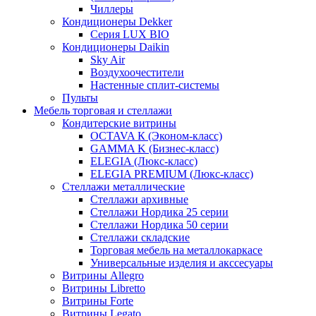
Чиллеры
Кондиционеры Dekker
Серия LUX BIO
Кондиционеры Daikin
Sky Air
Воздухоочестители
Настенные сплит-системы
Пульты
Мебель торговая и стеллажи
Кондитерские витрины
OCTAVA К (Эконом-класс)
GAMMA K (Бизнес-класс)
ELEGIA (Люкс-класс)
ELEGIA PREMIUM (Люкс-класс)
Стеллажи металлические
Стеллажи архивные
Стеллажи Нордика 25 серии
Стеллажи Нордика 50 серии
Стеллажи складские
Торговая мебель на металлокаркасе
Универсальные изделия и акссесуары
Витрины Allegro
Витрины Libretto
Витрины Forte
Витрины Legato