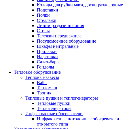
Колоды для рубки мяса, доски разделочные
Подставки
Полки
Стеллажи
Линии раздачи питания
Столы
Тележки передвежные
Посудомоечное оборудование
Шкафы нейтральные
Прилавки
Надставки
Салат-бары
Гондолы
Тепловое оборудование
Тепловые завесы
Ballu
Тепломаш
Тропик
Тепловые пушки и теплогенераторы
Тепловые пушки
Теплогенераторы
Инфракрасные обогреватели
Инфракрасные потолочные обогреватели
открытого типа