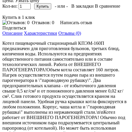
Цена: Узнать цену
Кол-во:
- или -
В закладки
В сравнение
Купить в 1 клик
Отзывов: 0
Написать отзыв
Поделиться
Описание
Характеристики
Отзывы (0)
Котел пищеварочный стационарный КПЭМ-160П
предназначен для приготовления бульонов, третьих блюд,
кипячения воды. Используются на предприятиях
общественного питания самостоятельно или в составе
технологических линий. Работа от ВНЕШНЕГО
ПАРОГЕНЕРАТОРА!Объем котла составляет 160 литров.
Нагрев осуществляется путем подачи пара из внешнего
парогенератора в \"пароводяную рубашку\". Два
предохранительных клапана - от избыточного давления
свыше 0,5 кг/см² и от пониженного давления менее 0,02 кг/
см². Слив готового продукта осуществляется краном на
лицевой панели. Удобная ручка крышки котла фиксируется в
любом положении. Корпус, чаша котла и \"пароводяная
рубашка\" выполнены из нержавеющей стали.\n\nКотел
работает от ВНЕШНЕГО ПАРОГЕНЕРАТОРА! Обычно под
внешним источником пара подразумевается центральный
паропровод (от котельной). Но может быть использован