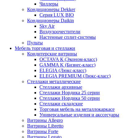
Чиллеры
Кондиционеры Dekker
Серия LUX BIO
Кондиционеры Daikin
Sky Air
Воздухоочестители
Настенные сплит-системы
Пульты
Мебель торговая и стеллажи
Кондитерские витрины
OCTAVA К (Эконом-класс)
GAMMA K (Бизнес-класс)
ELEGIA (Люкс-класс)
ELEGIA PREMIUM (Люкс-класс)
Стеллажи металлические
Стеллажи архивные
Стеллажи Нордика 25 серии
Стеллажи Нордика 50 серии
Стеллажи складские
Торговая мебель на металлокаркасе
Универсальные изделия и акссесуары
Витрины Allegro
Витрины Libretto
Витрины Forte
Витрины Legato