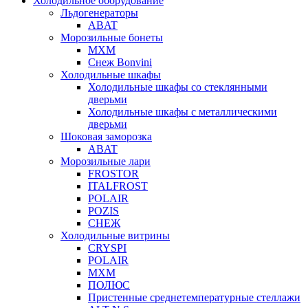
Холодильное оборудование
Льдогенераторы
ABAT
Морозильные бонеты
МХМ
Снеж Bonvini
Холодильные шкафы
Холодильные шкафы cо стеклянными
дверьми
Холодильные шкафы с металлическими
дверьми
Шоковая заморозка
ABAT
Морозильные лари
FROSTOR
ITALFROST
POLAIR
POZIS
СНЕЖ
Холодильные витрины
CRYSPI
POLAIR
МХМ
ПОЛЮС
Пристенные среднетемпературные стеллажи