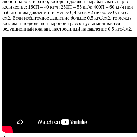
любой парогенератор, который должен вырабатывать пар в
количестве: 160П – 40 кг/ч; 250П – 55 кг/ч; 400П – 60 кг/ч при
избыточном давлении не менее 0,4 кгс/см2 не более 0,5 кгс/
см2. Если избыточное давление больше 0,5 кгс/см2, то между
котлом и подводящей паровой трассой устанавливается
редукционный клапан, настроенный на давление 0,5 кгс/см2.