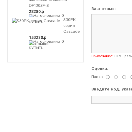
DF130SF-S
Ваш отзыв:
28280.р
S30PK
серия
Cascade
153220.р
Примечание:
HTML разме
Оценка:
Плохо
Введите код, указ