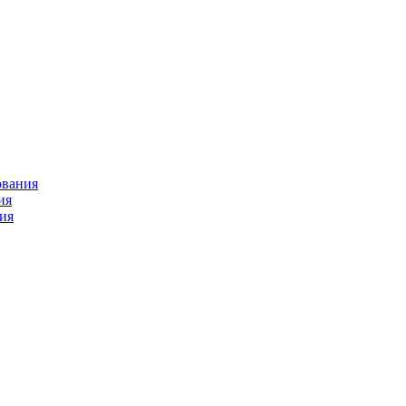
ования
ия
ия