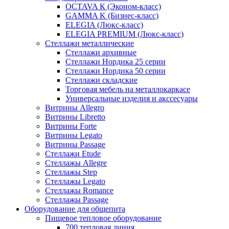
OCTAVA К (Эконом-класс)
GAMMA K (Бизнес-класс)
ELEGIA (Люкс-класс)
ELEGIA PREMIUM (Люкс-класс)
Стеллажи металлические
Стеллажи архивные
Стеллажи Нордика 25 серии
Стеллажи Нордика 50 серии
Стеллажи складские
Торговая мебель на металлокаркасе
Универсальные изделия и акссесуары
Витрины Allegro
Витрины Libretto
Витрины Forte
Витрины Legato
Витрины Passage
Стеллажи Etude
Стеллажы Allegre
Стеллажы Step
Стеллажы Legato
Стеллажы Romance
Стеллажы Passage
Оборудование для общепита
Пищевое тепловое оборудование
700 тепловая линия