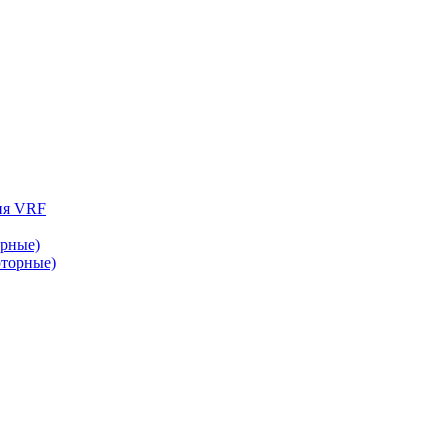
ия VRF
рные)
торные)