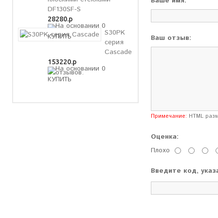
Ваше имя:
DF130SF-S
28280.р
S30PK
Ваш отзыв:
серия
Cascade
153220.р
Примечание:
HTML разме
Оценка:
Плохо
Введите код, указ