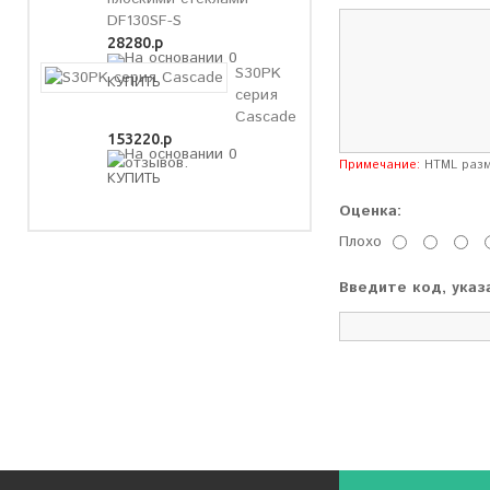
DF130SF-S
28280.р
S30PK
серия
Cascade
153220.р
Примечание:
HTML разме
Оценка:
Плохо
Введите код, указ