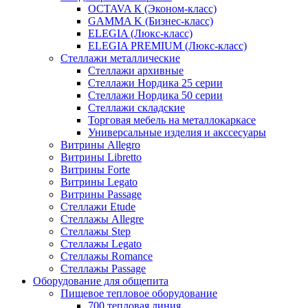
OCTAVA К (Эконом-класс)
GAMMA K (Бизнес-класс)
ELEGIA (Люкс-класс)
ELEGIA PREMIUM (Люкс-класс)
Стеллажи металлические
Стеллажи архивные
Стеллажи Нордика 25 серии
Стеллажи Нордика 50 серии
Стеллажи складские
Торговая мебель на металлокаркасе
Универсальные изделия и акссесуары
Витрины Allegro
Витрины Libretto
Витрины Forte
Витрины Legato
Витрины Passage
Стеллажи Etude
Стеллажы Allegre
Стеллажы Step
Стеллажы Legato
Стеллажы Romance
Стеллажы Passage
Оборудование для общепита
Пищевое тепловое оборудование
700 тепловая линия