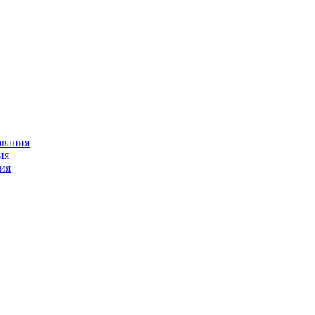
ования
ия
ия