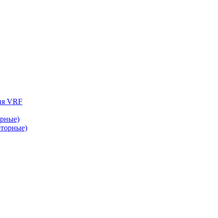
ия VRF
рные)
торные)