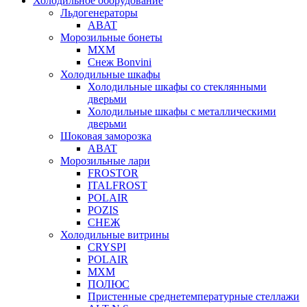
Холодильное оборудование
Льдогенераторы
ABAT
Морозильные бонеты
МХМ
Снеж Bonvini
Холодильные шкафы
Холодильные шкафы cо стеклянными
дверьми
Холодильные шкафы с металлическими
дверьми
Шоковая заморозка
ABAT
Морозильные лари
FROSTOR
ITALFROST
POLAIR
POZIS
СНЕЖ
Холодильные витрины
CRYSPI
POLAIR
МХМ
ПОЛЮС
Пристенные среднетемпературные стеллажи