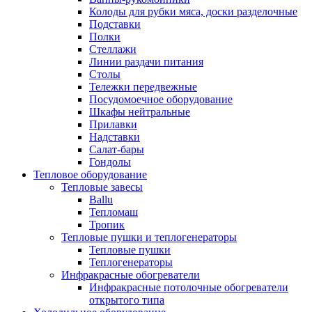
Колоды для рубки мяса, доски разделочные
Подставки
Полки
Стеллажи
Линии раздачи питания
Столы
Тележки передвежные
Посудомоечное оборудование
Шкафы нейтральные
Прилавки
Надставки
Салат-бары
Гондолы
Тепловое оборудование
Тепловые завесы
Ballu
Тепломаш
Тропик
Тепловые пушки и теплогенераторы
Тепловые пушки
Теплогенераторы
Инфракрасные обогреватели
Инфракрасные потолочные обогреватели
открытого типа