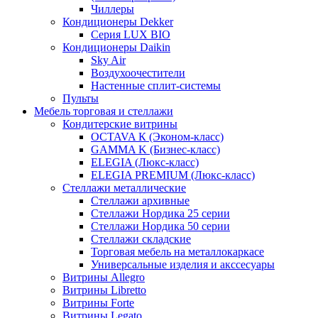
Чиллеры
Кондиционеры Dekker
Серия LUX BIO
Кондиционеры Daikin
Sky Air
Воздухоочестители
Настенные сплит-системы
Пульты
Мебель торговая и стеллажи
Кондитерские витрины
OCTAVA К (Эконом-класс)
GAMMA K (Бизнес-класс)
ELEGIA (Люкс-класс)
ELEGIA PREMIUM (Люкс-класс)
Стеллажи металлические
Стеллажи архивные
Стеллажи Нордика 25 серии
Стеллажи Нордика 50 серии
Стеллажи складские
Торговая мебель на металлокаркасе
Универсальные изделия и акссесуары
Витрины Allegro
Витрины Libretto
Витрины Forte
Витрины Legato