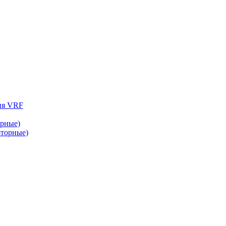
ия VRF
рные)
торные)