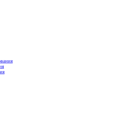
ования
ия
ия