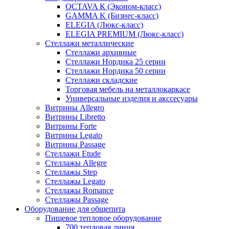
OCTAVA К (Эконом-класс)
GAMMA K (Бизнес-класс)
ELEGIA (Люкс-класс)
ELEGIA PREMIUM (Люкс-класс)
Стеллажи металлические
Стеллажи архивные
Стеллажи Нордика 25 серии
Стеллажи Нордика 50 серии
Стеллажи складские
Торговая мебель на металлокаркасе
Универсальные изделия и акссесуары
Витрины Allegro
Витрины Libretto
Витрины Forte
Витрины Legato
Витрины Passage
Стеллажи Etude
Стеллажы Allegre
Стеллажы Step
Стеллажы Legato
Стеллажы Romance
Стеллажы Passage
Оборудование для общепита
Пищевое тепловое оборудование
700 тепловая линия