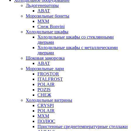
Холодильное оборудование
Льдогенераторы
ABAT
Морозильные бонеты
МХМ
Снеж Bonvini
Холодильные шкафы
Холодильные шкафы cо стеклянными
дверьми
Холодильные шкафы с металлическими
дверьми
Шоковая заморозка
ABAT
Морозильные лари
FROSTOR
ITALFROST
POLAIR
POZIS
СНЕЖ
Холодильные витрины
CRYSPI
POLAIR
МХМ
ПОЛЮС
Пристенные среднетемпературные стеллажи