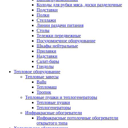
Колоды для рубки мяса, доски разделочные
Подставки
Полки
Стеллажи
Линии раздачи питания
Столы
Тележки передвежные
Посудомоечное оборудование
Шкафы нейтральные
Прилавки
Надставки
Салат-бары
Гондолы
Тепловое оборудование
Тепловые завесы
Ballu
Тепломаш
Тропик
Тепловые пушки и теплогенераторы
Тепловые пушки
Теплогенераторы
Инфракрасные обогреватели
Инфракрасные потолочные обогреватели
открытого типа