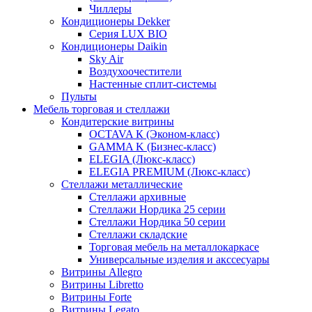
Чиллеры
Кондиционеры Dekker
Серия LUX BIO
Кондиционеры Daikin
Sky Air
Воздухоочестители
Настенные сплит-системы
Пульты
Мебель торговая и стеллажи
Кондитерские витрины
OCTAVA К (Эконом-класс)
GAMMA K (Бизнес-класс)
ELEGIA (Люкс-класс)
ELEGIA PREMIUM (Люкс-класс)
Стеллажи металлические
Стеллажи архивные
Стеллажи Нордика 25 серии
Стеллажи Нордика 50 серии
Стеллажи складские
Торговая мебель на металлокаркасе
Универсальные изделия и акссесуары
Витрины Allegro
Витрины Libretto
Витрины Forte
Витрины Legato