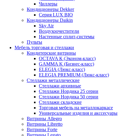
Чиллеры
Кондиционеры Dekker
Серия LUX BIO
Кондиционеры Daikin
Sky Air
Воздухоочестители
Настенные сплит-системы
Пульты
Мебель торговая и стеллажи
Кондитерские витрины
OCTAVA К (Эконом-класс)
GAMMA K (Бизнес-класс)
ELEGIA (Люкс-класс)
ELEGIA PREMIUM (Люкс-класс)
Стеллажи металлические
Стеллажи архивные
Стеллажи Нордика 25 серии
Стеллажи Нордика 50 серии
Стеллажи складские
Торговая мебель на металлокаркасе
Универсальные изделия и акссесуары
Витрины Allegro
Витрины Libretto
Витрины Forte
Витрины Legato