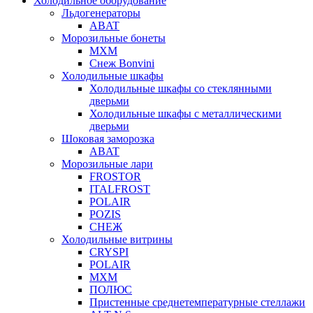
Холодильное оборудование
Льдогенераторы
ABAT
Морозильные бонеты
МХМ
Снеж Bonvini
Холодильные шкафы
Холодильные шкафы cо стеклянными
дверьми
Холодильные шкафы с металлическими
дверьми
Шоковая заморозка
ABAT
Морозильные лари
FROSTOR
ITALFROST
POLAIR
POZIS
СНЕЖ
Холодильные витрины
CRYSPI
POLAIR
МХМ
ПОЛЮС
Пристенные среднетемпературные стеллажи