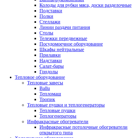
Колоды для рубки мяса, доски разделочные
Подставки
Полки
Стеллажи
Линии раздачи питания
Столы
Тележки передвежные
Посудомоечное оборудование
Шкафы нейтральные
Прилавки
Надставки
Салат-бары
Гондолы
Тепловое оборудование
Тепловые завесы
Ballu
Тепломаш
Тропик
Тепловые пушки и теплогенераторы
Тепловые пушки
Теплогенераторы
Инфракрасные обогреватели
Инфракрасные потолочные обогреватели
открытого типа