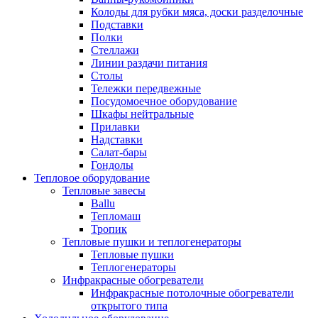
Колоды для рубки мяса, доски разделочные
Подставки
Полки
Стеллажи
Линии раздачи питания
Столы
Тележки передвежные
Посудомоечное оборудование
Шкафы нейтральные
Прилавки
Надставки
Салат-бары
Гондолы
Тепловое оборудование
Тепловые завесы
Ballu
Тепломаш
Тропик
Тепловые пушки и теплогенераторы
Тепловые пушки
Теплогенераторы
Инфракрасные обогреватели
Инфракрасные потолочные обогреватели
открытого типа