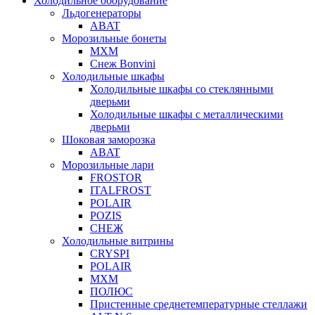
Холодильное оборудование
Льдогенераторы
ABAT
Морозильные бонеты
МХМ
Снеж Bonvini
Холодильные шкафы
Холодильные шкафы cо стеклянными
дверьми
Холодильные шкафы с металлическими
дверьми
Шоковая заморозка
ABAT
Морозильные лари
FROSTOR
ITALFROST
POLAIR
POZIS
СНЕЖ
Холодильные витрины
CRYSPI
POLAIR
МХМ
ПОЛЮС
Пристенные среднетемпературные стеллажи