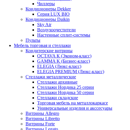
Чиллеры
Кондиционеры Dekker
Серия LUX BIO
Кондиционеры Daikin
Sky Air
Воздухоочестители
Настенные сплит-системы
Пульты
Мебель торговая и стеллажи
Кондитерские витрины
OCTAVA К (Эконом-класс)
GAMMA K (Бизнес-класс)
ELEGIA (Люкс-класс)
ELEGIA PREMIUM (Люкс-класс)
Стеллажи металлические
Стеллажи архивные
Стеллажи Нордика 25 серии
Стеллажи Нордика 50 серии
Стеллажи складские
Торговая мебель на металлокаркасе
Универсальные изделия и акссесуары
Витрины Allegro
Витрины Libretto
Витрины Forte
Витрины Legato