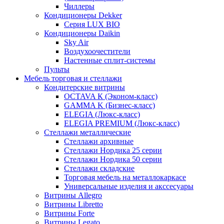
Чиллеры
Кондиционеры Dekker
Серия LUX BIO
Кондиционеры Daikin
Sky Air
Воздухоочестители
Настенные сплит-системы
Пульты
Мебель торговая и стеллажи
Кондитерские витрины
OCTAVA К (Эконом-класс)
GAMMA K (Бизнес-класс)
ELEGIA (Люкс-класс)
ELEGIA PREMIUM (Люкс-класс)
Стеллажи металлические
Стеллажи архивные
Стеллажи Нордика 25 серии
Стеллажи Нордика 50 серии
Стеллажи складские
Торговая мебель на металлокаркасе
Универсальные изделия и акссесуары
Витрины Allegro
Витрины Libretto
Витрины Forte
Витрины Legato