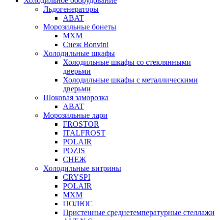
Холодильное оборудование
Льдогенераторы
ABAT
Морозильные бонеты
МХМ
Снеж Bonvini
Холодильные шкафы
Холодильные шкафы cо стеклянными
дверьми
Холодильные шкафы с металлическими
дверьми
Шоковая заморозка
ABAT
Морозильные лари
FROSTOR
ITALFROST
POLAIR
POZIS
СНЕЖ
Холодильные витрины
CRYSPI
POLAIR
МХМ
ПОЛЮС
Пристенные среднетемпературные стеллажи