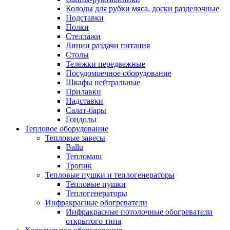
Колоды для рубки мяса, доски разделочные
Подставки
Полки
Стеллажи
Линии раздачи питания
Столы
Тележки передвежные
Посудомоечное оборудование
Шкафы нейтральные
Прилавки
Надставки
Салат-бары
Гондолы
Тепловое оборудование
Тепловые завесы
Ballu
Тепломаш
Тропик
Тепловые пушки и теплогенераторы
Тепловые пушки
Теплогенераторы
Инфракрасные обогреватели
Инфракрасные потолочные обогреватели
открытого типа