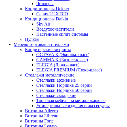
Чиллеры
Кондиционеры Dekker
Серия LUX BIO
Кондиционеры Daikin
Sky Air
Воздухоочестители
Настенные сплит-системы
Пульты
Мебель торговая и стеллажи
Кондитерские витрины
OCTAVA К (Эконом-класс)
GAMMA K (Бизнес-класс)
ELEGIA (Люкс-класс)
ELEGIA PREMIUM (Люкс-класс)
Стеллажи металлические
Стеллажи архивные
Стеллажи Нордика 25 серии
Стеллажи Нордика 50 серии
Стеллажи складские
Торговая мебель на металлокаркасе
Универсальные изделия и акссесуары
Витрины Allegro
Витрины Libretto
Витрины Forte
Витрины Legato