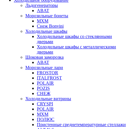
Холодильное оборудование
Льдогенераторы
ABAT
Морозильные бонеты
МХМ
Снеж Bonvini
Холодильные шкафы
Холодильные шкафы cо стеклянными
дверьми
Холодильные шкафы с металлическими
дверьми
Шоковая заморозка
ABAT
Морозильные лари
FROSTOR
ITALFROST
POLAIR
POZIS
СНЕЖ
Холодильные витрины
CRYSPI
POLAIR
МХМ
ПОЛЮС
Пристенные среднетемпературные стеллажи