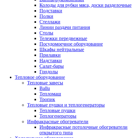
Колоды для рубки мяса, доски разделочные
Подставки
Полки
Стеллажи
Линии раздачи питания
Столы
Тележки передвежные
Посудомоечное оборудование
Шкафы нейтральные
Прилавки
Надставки
Салат-бары
Гондолы
Тепловое оборудование
Тепловые завесы
Ballu
Тепломаш
Тропик
Тепловые пушки и теплогенераторы
Тепловые пушки
Теплогенераторы
Инфракрасные обогреватели
Инфракрасные потолочные обогреватели
открытого типа