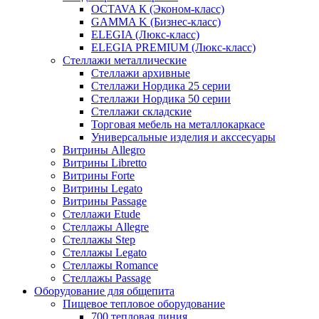
OCTAVA К (Эконом-класс)
GAMMA K (Бизнес-класс)
ELEGIA (Люкс-класс)
ELEGIA PREMIUM (Люкс-класс)
Стеллажи металлические
Стеллажи архивные
Стеллажи Нордика 25 серии
Стеллажи Нордика 50 серии
Стеллажи складские
Торговая мебель на металлокаркасе
Универсальные изделия и акссесуары
Витрины Allegro
Витрины Libretto
Витрины Forte
Витрины Legato
Витрины Passage
Стеллажи Etude
Стеллажы Allegre
Стеллажы Step
Стеллажы Legato
Стеллажы Romance
Стеллажы Passage
Оборудование для общепита
Пищевое тепловое оборудование
700 тепловая линия