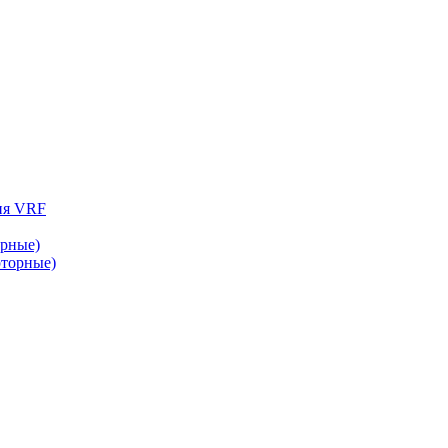
ия VRF
рные)
торные)