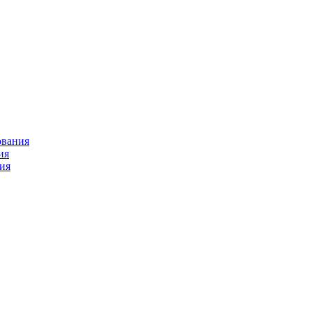
ования
ия
ия