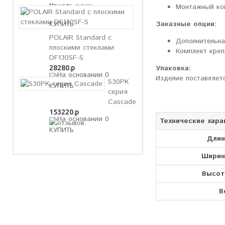
Монтажный ком
Узнать цену
Заказные опции:
POLAIR Standard с
Дополнительна
плоскими стеклами
Комплект креп
DF130SF-S
Упаковка:
28280.р
Изделие поставляетс
S30PK
серия
Cascade
153220.р
Технические хара
Длин
Ширин
Высот
В