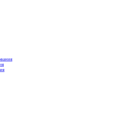
ования
ия
ия