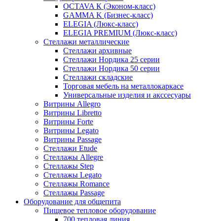
OCTAVA К (Эконом-класс)
GAMMA K (Бизнес-класс)
ELEGIA (Люкс-класс)
ELEGIA PREMIUM (Люкс-класс)
Стеллажи металлические
Стеллажи архивные
Стеллажи Нордика 25 серии
Стеллажи Нордика 50 серии
Стеллажи складские
Торговая мебель на металлокаркасе
Универсальные изделия и акссесуары
Витрины Allegro
Витрины Libretto
Витрины Forte
Витрины Legato
Витрины Passage
Стеллажи Etude
Стеллажы Allegre
Стеллажы Step
Стеллажы Legato
Стеллажы Romance
Стеллажы Passage
Оборудование для общепита
Пищевое тепловое оборудование
700 тепловая линия