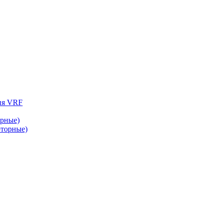
ия VRF
рные)
торные)